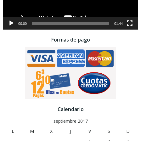
00:00
01:44
Formas de pago
Calendario
septiembre 2017
L
M
X
J
V
S
D