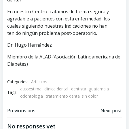
En nuestro Centro tratamos de forma segura y
agradable a pacientes con esta enfermedad, los
cuales siguiendo nuestras indicaciones no han
tenido ningún problema post-operatorio.
Dr. Hugo Hernández
Miembro de la ALAD (Asociación Latinoamericana de
Diabetes)
Categories:
Artículos
autoestima
clinica dental
dentista
guatemala
Tags:
odontologia
tratamiento dental sin dolor
Navegación
Navegación
Previous post
Next post
por
por
No responses yet